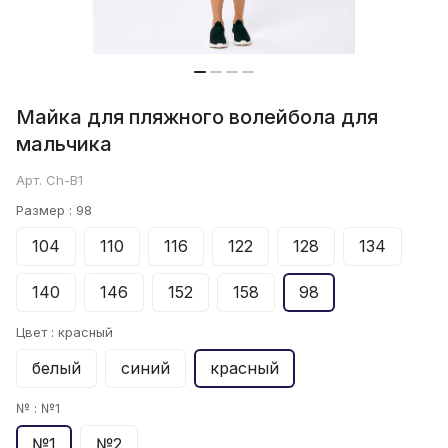
Майка для пляжного волейбола для
мальчика
Арт.
Ch-B1
Размер :
98
104
110
116
122
128
134
140
146
152
158
98
Цвет :
красный
белый
синий
красный
№ :
№1
№1
№2