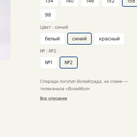
134
140
146
152
158
98
Цвет :
синий
белый
синий
красный
№ :
№2
№1
№2
Спереди логотип
Волейграда
, на спине —
телеканала «
Волейбол
»
Все описание