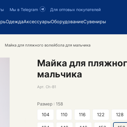
ты
Мы в Telegram
Для оптовых покупателей
арь
Одежда
Аксессуары
Оборудование
Сувениры
Майка для пляжного волейбола для мальчика
Майка для пляжног
мальчика
Арт.
Ch-B1
Размер :
158
104
110
116
122
128