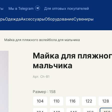
ты
Мы в Telegram
Для оптовых покупателей
арь
Одежда
Аксессуары
Оборудование
Сувениры
Майка для пляжного волейбола для мальчика
Майка для пляжног
мальчика
Арт.
Ch-B1
Размер :
158
104
110
116
122
128