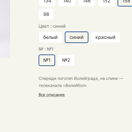
134
140
146
152
158
98
Цвет :
синий
белый
синий
красный
№ :
№1
№1
№2
Спереди логотип
Волейграда
, на спине —
телеканала «
Волейбол
»
Все описание