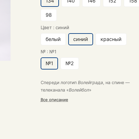
134
140
146
152
158
98
Цвет :
синий
белый
синий
красный
№ :
№1
№1
№2
Спереди логотип
Волейграда
, на спине —
телеканала «
Волейбол
»
Все описание