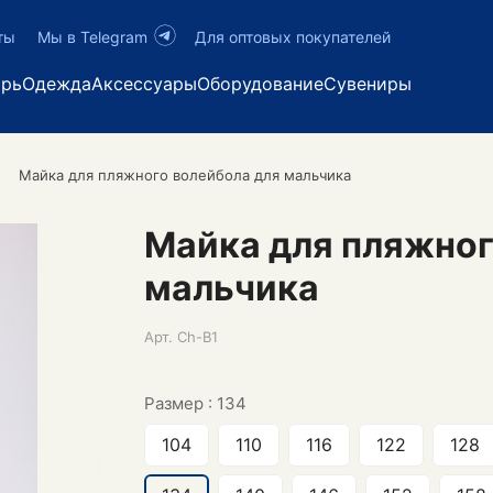
ты
Мы в Telegram
Для оптовых покупателей
арь
Одежда
Аксессуары
Оборудование
Сувениры
Майка для пляжного волейбола для мальчика
Майка для пляжног
мальчика
Арт.
Ch-B1
Размер :
134
104
110
116
122
128