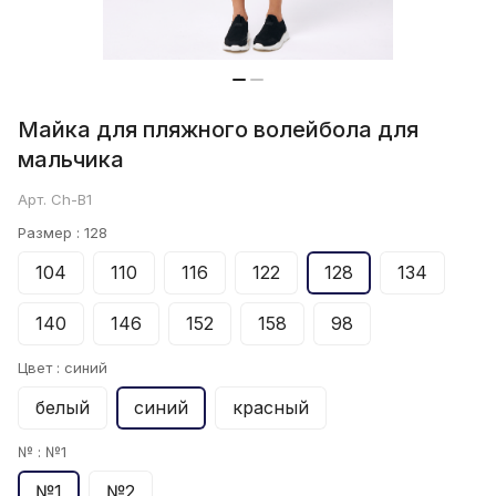
Майка для пляжного волейбола для
мальчика
Арт.
Ch-B1
Размер :
128
104
110
116
122
128
134
140
146
152
158
98
Цвет :
синий
белый
синий
красный
№ :
№1
№1
№2