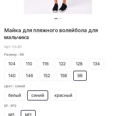
Майка для пляжного волейбола для
мальчика
Арт.
Ch-B1
Размер :
98
104
110
116
122
128
134
140
146
152
158
98
Цвет :
синий
белый
синий
красный
№ :
№2
№1
№2