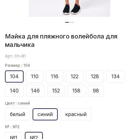
Майка для пляжного волейбола для
мальчика
Арт.
Ch-B1
Размер :
104
104
110
116
122
128
134
140
146
152
158
98
Цвет :
синий
белый
синий
красный
№ :
№2
№1
№2