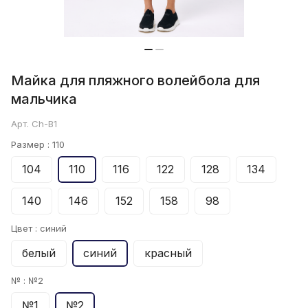
Майка для пляжного волейбола для
мальчика
Арт.
Ch-B1
Размер :
110
104
110
116
122
128
134
140
146
152
158
98
Цвет :
синий
белый
синий
красный
№ :
№2
№1
№2