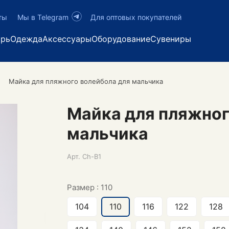
ты
Мы в Telegram
Для оптовых покупателей
арь
Одежда
Аксессуары
Оборудование
Сувениры
Майка для пляжного волейбола для мальчика
Майка для пляжног
мальчика
Арт.
Ch-B1
Размер :
110
104
110
116
122
128