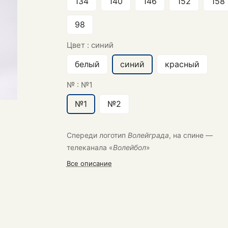
134
140
146
152
158
98
Цвет :
синий
белый
синий
красный
№ :
№1
№1
№2
Спереди логотип
Волейграда
, на спине —
телеканала «
Волейбол
»
Все описание