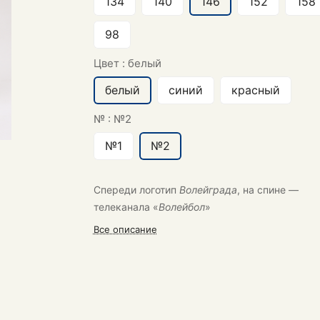
134
140
146
152
158
98
Цвет :
белый
белый
синий
красный
№ :
№2
№1
№2
Спереди логотип
Волейграда
, на спине —
телеканала «
Волейбол
»
Все описание