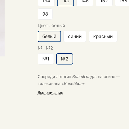
134
140
146
152
158
98
Цвет :
белый
белый
синий
красный
№ :
№2
№1
№2
Спереди логотип
Волейграда
, на спине —
телеканала «
Волейбол
»
Все описание