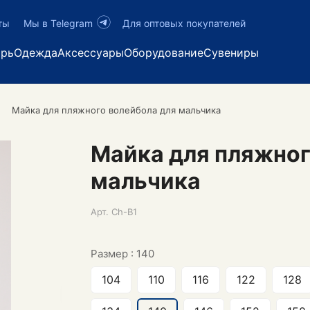
ты
Мы в Telegram
Для оптовых покупателей
арь
Одежда
Аксессуары
Оборудование
Сувениры
Майка для пляжного волейбола для мальчика
Майка для пляжног
мальчика
Арт.
Ch-B1
Размер :
140
104
110
116
122
128