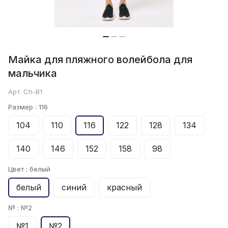
Майка для пляжного волейбола для
мальчика
Арт.
Ch-B1
Размер :
116
104
110
116
122
128
134
140
146
152
158
98
Цвет :
белый
белый
синий
красный
№ :
№2
№1
№2