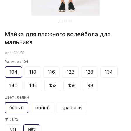
Майка для пляжного волейбола для
мальчика
Арт.
Ch-B1
Размер :
104
104
110
116
122
128
134
140
146
152
158
98
Цвет :
белый
белый
синий
красный
№ :
№2
№1
№2