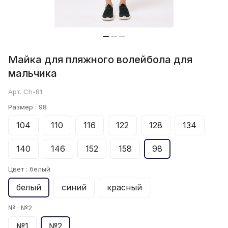
Майка для пляжного волейбола для
мальчика
Арт.
Ch-B1
Размер :
98
104
110
116
122
128
134
140
146
152
158
98
Цвет :
белый
белый
синий
красный
№ :
№2
№1
№2