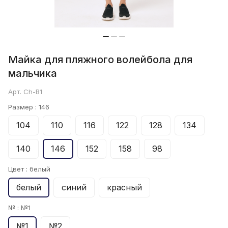
Майка для пляжного волейбола для
мальчика
Арт.
Ch-B1
Размер :
146
104
110
116
122
128
134
140
146
152
158
98
Цвет :
белый
белый
синий
красный
№ :
№1
№1
№2