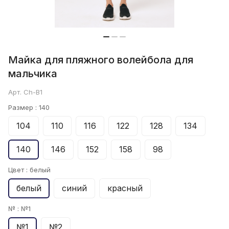
Майка для пляжного волейбола для
мальчика
Арт.
Ch-B1
Размер :
140
104
110
116
122
128
134
140
146
152
158
98
Цвет :
белый
белый
синий
красный
№ :
№1
№1
№2