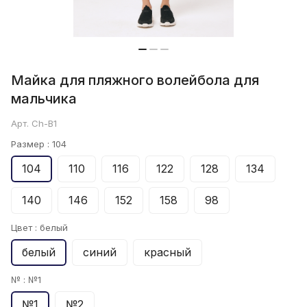
Майка для пляжного волейбола для
мальчика
Арт.
Ch-B1
Размер :
104
104
110
116
122
128
134
140
146
152
158
98
Цвет :
белый
белый
синий
красный
№ :
№1
№1
№2