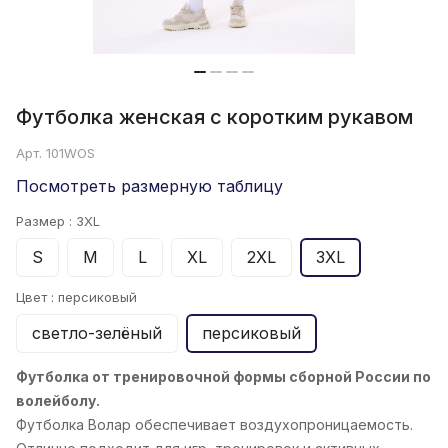
Футболка женская с коротким рукавом
Арт.
101WOS
Посмотреть размерную таблицу
Размер :
3XL
S
M
L
XL
2XL
3XL
Цвет :
персиковый
светло-зелёный
персиковый
Футболка от тренировочной формы сборной России по
волейболу.
Футболка Волар обеспечивает воздухопроницаемость.