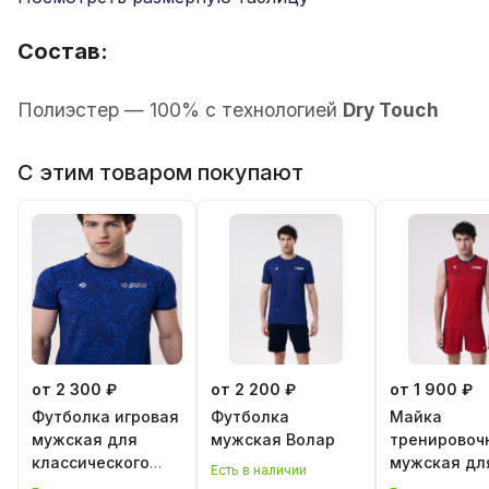
Состав:
Полиэстер — 100% с технологией
Dry Touch
С этим товаром покупают
от 2 300 ₽
от 2 200 ₽
от 1 900 ₽
Футболка игровая
Футболка
Майка
мужская для
мужская Волар
тренировоч
классического
мужская дл
Есть в наличии
волейбола
классическ