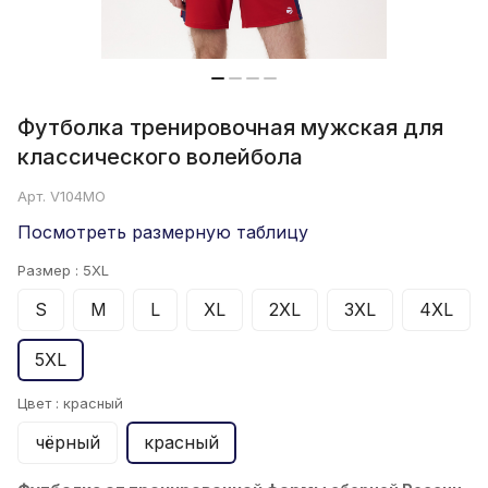
Футболка тренировочная мужская для
классического волейбола
Арт.
V104MO
Посмотреть размерную таблицу
Размер :
5XL
S
M
L
XL
2XL
3XL
4XL
5XL
Цвет :
красный
чёрный
красный