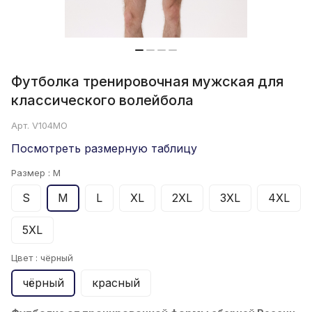
Футболка тренировочная мужская для
классического волейбола
Арт.
V104MO
Посмотреть размерную таблицу
Размер :
M
S
M
L
XL
2XL
3XL
4XL
5XL
Цвет :
чёрный
чёрный
красный