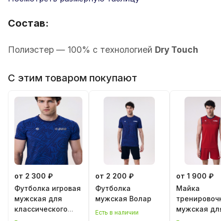
Состав:
Полиэстер — 100% с технологией
Dry Touch
С этим товаром покупают
от 2 300 ₽
от 2 200 ₽
от 1 900 ₽
Футболка игровая
Футболка
Майка
мужская для
мужская Волар
тренировоч
классического
мужская дл
Есть в наличии
волейбола
классическ