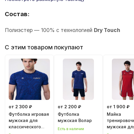
Состав:
Полиэстер — 100% с технологией
Dry Touch
С этим товаром покупают
от 2 300 ₽
от 2 200 ₽
от 1 900 ₽
Футболка игровая
Футболка
Майка
мужская для
мужская Волар
тренировоч
классического
мужская дл
Есть в наличии
волейбола
классическ