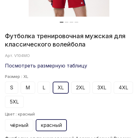
Футболка тренировочная мужская для
классического волейбола
Арт.
V104MO
Посмотреть размерную таблицу
Размер :
XL
S
M
L
XL
2XL
3XL
4XL
5XL
Цвет :
красный
чёрный
красный