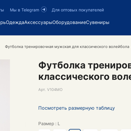
ты
Мы в Telegram
Для оптовых покупателей
арь
Одежда
Аксессуары
Оборудование
Сувениры
Футболка тренировочная мужская для классического волейбола
Футболка трениро
классического вол
Арт.
V104MO
Посмотреть размерную таблицу
Размер :
L