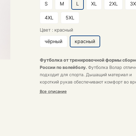
S
M
L
XL
2XL
3X
4XL
5XL
Цвет :
красный
чёрный
красный
Футболка от тренировочной формы
сборн
России по волейболу.
Футболка Волар отлич
подходит для спорта. Дышащий материал и
короткий рукав обеспечивают комфорт во в
тренировок.
Все описание