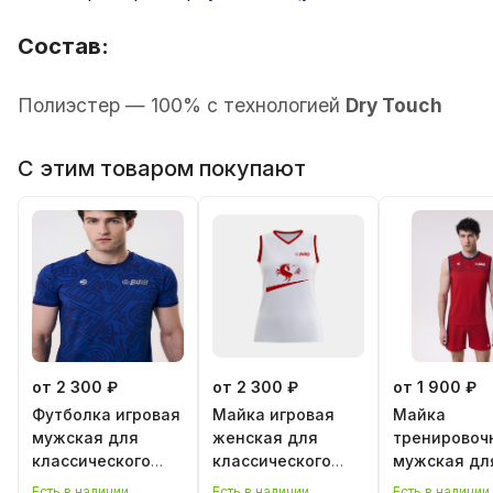
Состав:
Полиэстер — 100% с технологией
Dry Touch
С этим товаром покупают
от 2 300 ₽
от 2 300 ₽
от 1 900 ₽
Футболка игровая
Майка игровая
Майка
мужская для
женская для
тренировоч
классического
классического
мужская дл
волейбола
волейбола "Год
классическ
Есть в наличии
Есть в наличии
Есть в наличии