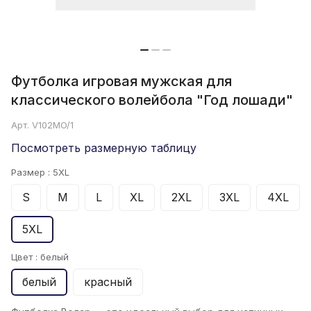
Футболка игровая мужская для
классического волейбола "Год лошади"
Арт.
V102MO/1
Посмотреть размерную таблицу
Размер :
5XL
S
M
L
XL
2XL
3XL
4XL
5XL
Цвет :
белый
белый
красный