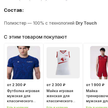
Состав:
Полиэстер — 100% с технологией
Dry Touch
С этим товаром покупают
от 2 300 ₽
от 2 300 ₽
от 1 900 ₽
Футболка игровая
Майка игровая
Майка
мужская для
женская для
тренировоч
классического
классического
мужская дл
волейбола
волейбола "Год
классическ
Есть в наличии
Есть в наличии
Есть в наличии