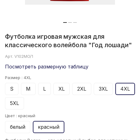
Футболка игровая мужская для
классического волейбола "Год лошади"
Арт.
V102MO/1
Посмотреть размерную таблицу
Размер :
4XL
S
M
L
XL
2XL
3XL
4XL
5XL
Цвет :
красный
белый
красный