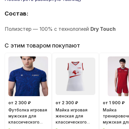
Состав:
Полиэстер — 100% с технологией
Dry Touch
С этим товаром покупают
от 2 300 ₽
от 2 300 ₽
от 1 900 ₽
Футболка игровая
Майка игровая
Майка
мужская для
женская для
тренировоч
классического
классического
мужская дл
волейбола
волейбола "Год
классическ