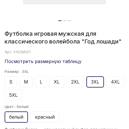
Футболка игровая мужская для
классического волейбола "Год лошади"
Арт.
V102MO/1
Посмотреть размерную таблицу
Размер :
3XL
S
M
L
XL
2XL
3XL
4XL
5XL
Цвет :
белый
белый
красный