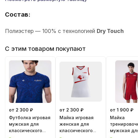
Состав:
Полиэстер — 100% с технологией
Dry Touch
С этим товаром покупают
от 2 300 ₽
от 2 300 ₽
от 1 900 ₽
Футболка игровая
Майка игровая
Майка
мужская для
женская для
тренировоч
классического
классического
мужская дл
волейбола
волейбола "Год
классическ