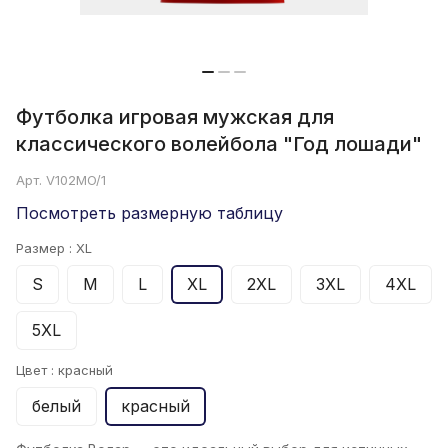
Футболка игровая мужская для
классического волейбола "Год лошади"
Арт.
V102MO/1
Посмотреть размерную таблицу
Размер :
XL
S
M
L
XL
2XL
3XL
4XL
5XL
Цвет :
красный
белый
красный