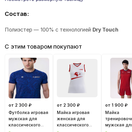
Состав:
Полиэстер — 100% с технологией
Dry Touch
С этим товаром покупают
от 2 300 ₽
от 2 300 ₽
от 1 900 ₽
Футболка игровая
Майка игровая
Майка
мужская для
женская для
тренировоч
классического
классического
мужская дл
волейбола
волейбола "Год
классическ