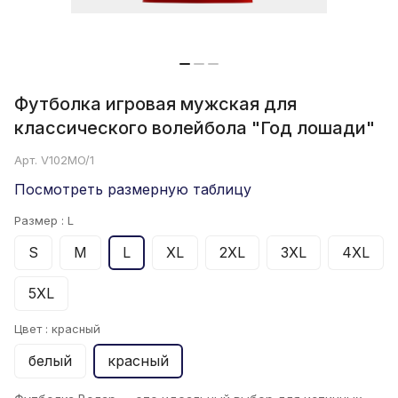
Футболка игровая мужская для
классического волейбола "Год лошади"
Арт.
V102MO/1
Посмотреть размерную таблицу
Размер :
L
S
M
L
XL
2XL
3XL
4XL
5XL
Цвет :
красный
белый
красный