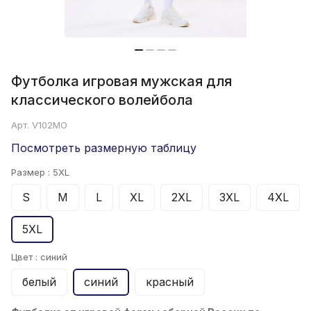
Футболка игровая мужская для
классического волейбола
Арт.
V102MO
Посмотреть размерную таблицу
Размер :
5XL
S
M
L
XL
2XL
3XL
4XL
5XL
Цвет :
синий
белый
синий
красный