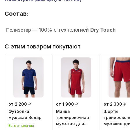
Состав:
Полиэстер
Dry Touch
— 100% с технологией
С этим товаром покупают
от 2 200 ₽
от 1 900 ₽
от 2 300 ₽
Футболка
Майка
Шорты
мужская Волар
тренировочная
тренировоч
мужская для
мужские дл
Есть в наличии
классического
классическ