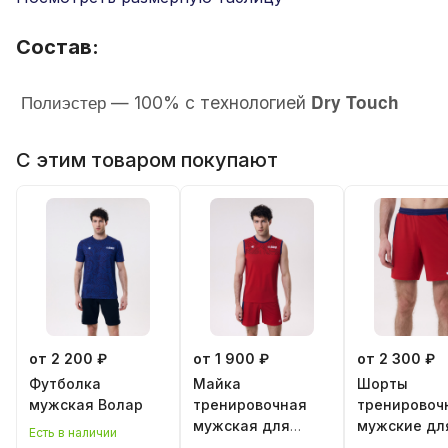
Состав:
Полиэстер
Dry Touch
— 100% с технологией
С этим товаром покупают
от 2 200 ₽
от 1 900 ₽
от 2 300 ₽
Футболка
Майка
Шорты
мужская Волар
тренировочная
тренировоч
мужская для
мужские дл
Есть в наличии
классического
классическ