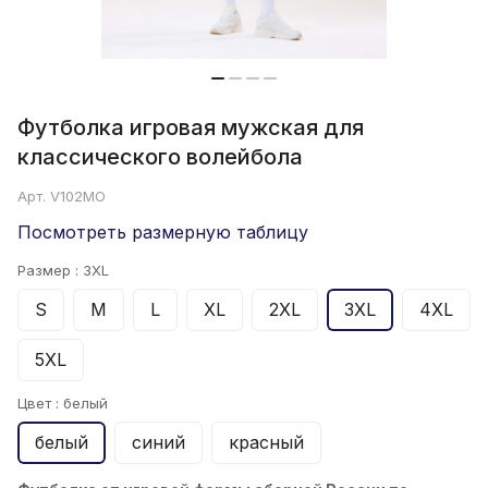
Футболка игровая мужская для
классического волейбола
Арт.
V102MO
Посмотреть размерную таблицу
Размер :
3XL
S
M
L
XL
2XL
3XL
4XL
5XL
Цвет :
белый
белый
синий
красный