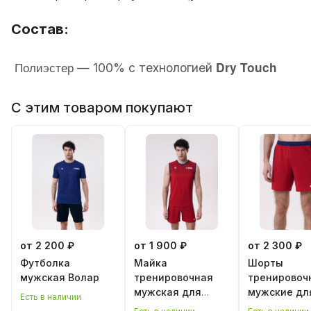
Состав:
Полиэстер
Dry Touch
— 100% с технологией
С этим товаром покупают
от 2 200 ₽
от 1 900 ₽
от 2 300 ₽
Футболка
Майка
Шорты
мужская Волар
тренировочная
тренировоч
мужская для
мужские дл
Есть в наличии
классического
классическ