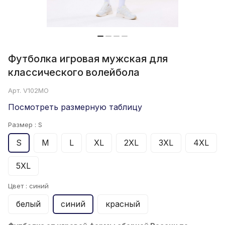
Футболка игровая мужская для
классического волейбола
Арт.
V102MO
Посмотреть размерную таблицу
Размер :
S
S
M
L
XL
2XL
3XL
4XL
5XL
Цвет :
синий
белый
синий
красный