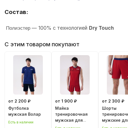
Состав:
Полиэстер
Dry Touch
— 100% с технологией
С этим товаром покупают
от 2 200 ₽
от 1 900 ₽
от 2 300 ₽
Футболка
Майка
Шорты
мужская Волар
тренировочная
тренировоч
мужская для
мужские дл
Есть в наличии
классического
классическ