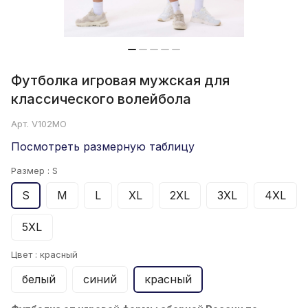
Футболка игровая мужская для
классического волейбола
Арт.
V102MO
Посмотреть размерную таблицу
Размер :
S
S
M
L
XL
2XL
3XL
4XL
5XL
Цвет :
красный
белый
синий
красный