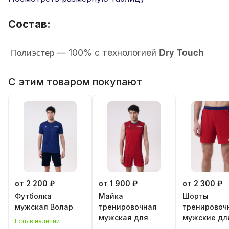
Состав:
Полиэстер
Dry Touch
— 100% с технологией
С этим товаром покупают
от 2 200 ₽
от 1 900 ₽
от 2 300 ₽
Футболка
Майка
Шорты
мужская Волар
тренировочная
тренировоч
мужская для
мужские дл
Есть в наличии
классического
классическ