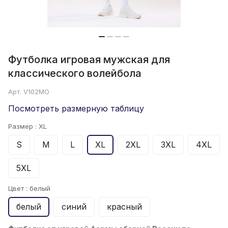
Футболка игровая мужская для
классического волейбола
Арт.
V102MO
Посмотреть размерную таблицу
Размер :
XL
S
M
L
XL
2XL
3XL
4XL
5XL
Цвет :
белый
белый
синий
красный