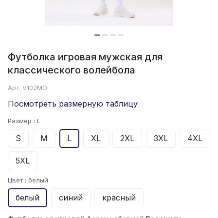
Футболка игровая мужская для
классического волейбола
Арт.
V102MO
Посмотреть размерную таблицу
Размер :
L
S
M
L
XL
2XL
3XL
4XL
5XL
Цвет :
белый
белый
синий
красный