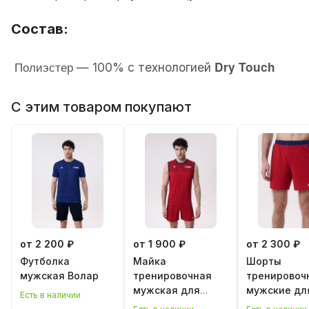
Состав:
Полиэстер
Dry Touch
— 100% с технологией
С этим товаром покупают
от 2 200 ₽
от 1 900 ₽
от 2 300 ₽
Футболка
Майка
Шорты
мужская Волар
тренировочная
тренировоч
мужская для
мужские дл
Есть в наличии
классического
классическ