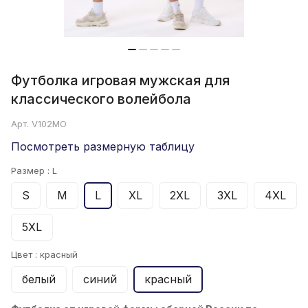
Футболка игровая мужская для
классического волейбола
Арт.
V102MO
Посмотреть размерную таблицу
Размер :
L
S
M
L
XL
2XL
3XL
4XL
5XL
Цвет :
красный
белый
синий
красный