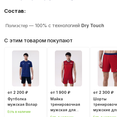
Состав:
Полиэстер
Dry Touch
— 100% с технологией
С этим товаром покупают
от 2 200 ₽
от 1 900 ₽
от 2 300 ₽
Футболка
Майка
Шорты
мужская Волар
тренировочная
тренировоч
мужская для
мужские дл
Есть в наличии
классического
классическ