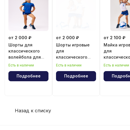
от 2 000 ₽
от 2 000 ₽
от 2 100 ₽
Шорты для
Шорты игровые
Майка игро
классического
для
для
волейбола для
классического
классическ
девочки
волейбола для
волейбола 
Есть в наличии
Есть в наличии
Есть в наличии
девочки
девочки
Подробнее
Подробнее
Подроб
Назад к списку