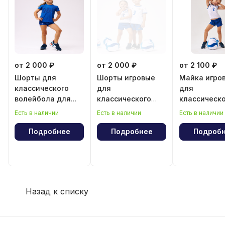
от 2 000 ₽
от 2 000 ₽
от 2 100 ₽
Шорты для
Шорты игровые
Майка игро
классического
для
для
волейбола для
классического
классическ
девочки
волейбола для
волейбола 
Есть в наличии
Есть в наличии
Есть в наличии
девочки
девочки
Подробнее
Подробнее
Подроб
Назад к списку