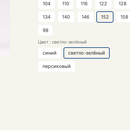
104
110
116
122
128
134
140
146
152
158
98
Цвет :
светло-зелёный
синий
светло-зелёный
персиковый