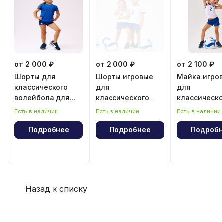
от 2 000 ₽
от 2 000 ₽
от 2 100 ₽
Шорты для
Шорты игровые
Майка игро
классического
для
для
волейбола для
классического
классическ
девочки
волейбола для
волейбола 
Есть в наличии
Есть в наличии
Есть в наличии
девочки
девочки
Подробнее
Подробнее
Подроб
Назад к списку