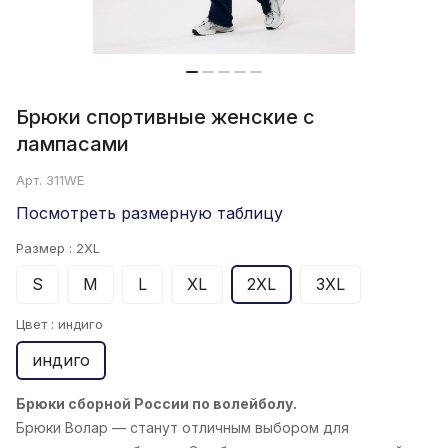
Брюки спортивные женские с
лампасами
Арт.
311WE
Посмотреть размерную таблицу
Размер :
2XL
S
M
L
XL
2XL
3XL
Цвет :
индиго
индиго
Брюки сборной России по волейболу.
Брюки Волар
— станут отличным выбором для