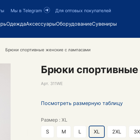
ты
Мы в Telegram
Для оптовых покупателей
арь
Одежда
Аксессуары
Оборудование
Сувениры
Брюки спортивные женские с лампасами
Брюки спортивные
Арт.
311WE
Посмотреть размерную таблицу
Размер :
XL
S
M
L
XL
2XL
3X