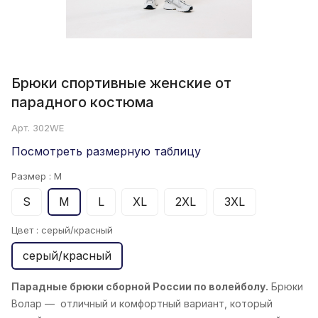
Брюки спортивные женские от
парадного костюма
Арт.
302WE
Посмотреть размерную таблицу
Размер :
M
S
M
L
XL
2XL
3XL
Цвет :
серый/красный
серый/красный
Парадные брюки сборной России по волейболу.
Брюки
Волар
— отличный и комфортный вариант, который