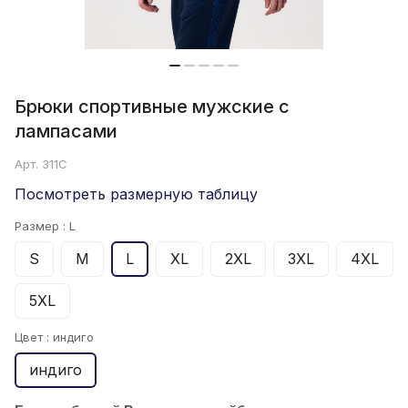
Брюки спортивные мужские с
лампасами
Арт.
311С
Посмотреть размерную таблицу
Размер :
L
S
M
L
XL
2XL
3XL
4XL
5XL
Цвет :
индиго
индиго