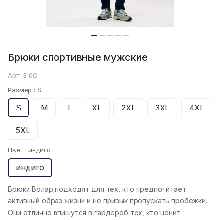
Брюки спортивные мужские
Арт.
310С
Размер :
S
S
M
L
XL
2XL
3XL
4XL
5XL
Цвет :
индиго
индиго
Брюки Волар подходят для тех, кто предпочитает
активный образ жизни и не привык пропускать пробежки.
Они отлично впишутся в гардероб тех, кто ценит