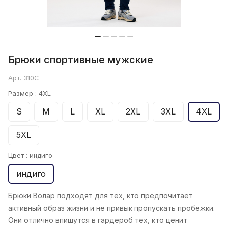
Брюки спортивные мужские
Арт.
310С
Размер :
4XL
S
M
L
XL
2XL
3XL
4XL
5XL
Цвет :
индиго
индиго
Брюки Волар подходят для тех, кто предпочитает
активный образ жизни и не привык пропускать пробежки.
Они отлично впишутся в гардероб тех, кто ценит