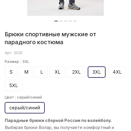
Брюки спортивные мужские от
парадного костюма
Арт.
302E
Размер :
3XL
S
M
L
XL
2XL
3XL
4XL
5XL
Цвет :
серый/синий
серый/синий
Парадные брюки
сборной России по волейболу.
Выбирая брюки
Волар
, вы получаете комфортный и