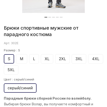
Брюки спортивные мужские от
парадного костюма
Арт.
302E
Размер :
S
S
M
L
XL
2XL
3XL
4XL
5XL
Цвет :
серый/синий
серый/синий
Парадные брюки
сборной России по волейболу.
Выбирая брюки
Волар
, вы получаете комфортный и