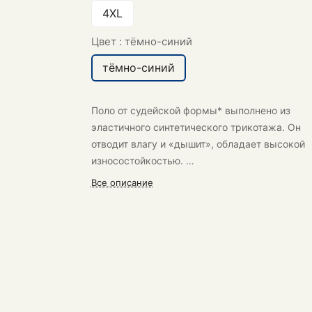
4XL
Цвет :
тёмно-синий
тёмно-синий
Поло от судейской формы* выполнено из
эластичного синтетического трикотажа. Он
отводит влагу и «дышит», обладает высокой
износостойкостью.
*Форма судей на официальных играх ВФВ
Все описание