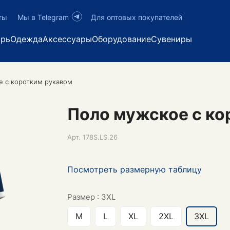
ты
Мы в Telegram
Для оптовых покупателей
арь
Одежда
Аксессуары
Оборудование
Сувениры
е с коротким рукавом
Поло мужское с ко
Арт.
178S.LS.26
Посмотреть размерную таблицу
Размер :
3XL
M
L
XL
2XL
3XL