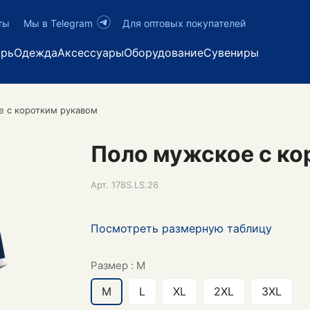
ты
Мы в Telegram
Для оптовых покупателей
арь
Одежда
Аксессуары
Оборудование
Сувениры
е с коротким рукавом
Поло мужское с ко
Арт.
178S.LS.26
Посмотреть размерную таблицу
Размер :
M
M
L
XL
2XL
3XL