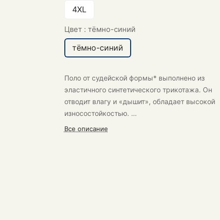
4XL
Цвет :
тёмно-синий
тёмно-синий
Поло от судейской формы* выполнено из
эластичного синтетического трикотажа. Он
отводит влагу и «дышит», обладает высокой
износостойкостью.
*Форма судей на официальных играх ВФВ
Все описание